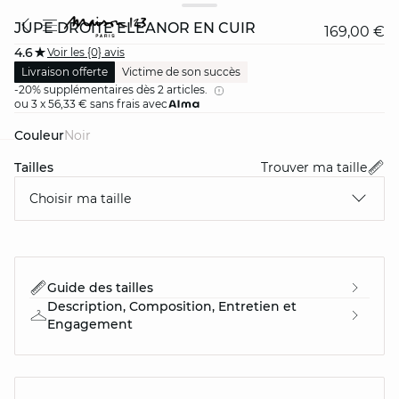
JUPE DROITE ELEANOR EN CUIR
169,00 €
4.6
Voir les {0} avis
Livraison offerte
Victime de son succès
-20% supplémentaires dès 2 articles.
ou 3 x 56,33 € sans frais avec
Couleur
noir
Tailles
Trouver ma taille
card
question
Choisir ma taille
Guide des tailles
Description, Composition, Entretien et
Engagement