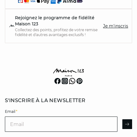
Rejoignez le programme de fidélité
Maison 123
Je m'inscris
Collectez des points, profitez de votre remise
fidélité et d'autres avantages exclusifs !
S'INSCRIRE À LA NEWSLETTER
Email
*
Email
AR