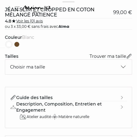
JEAN SLIM ET CROPPED EN COTON
99,00 €
MÉLANGÉ PATIENCE
4.8
Voir les {0} avis
ou 3 x 33,00 € sans frais avec
Couleur
blanc
Tailles
Trouver ma taille
card
question
Choisir ma taille
Guide des tailles
Description, Composition, Entretien et
Engagement
Atelier audité
Matière naturelle