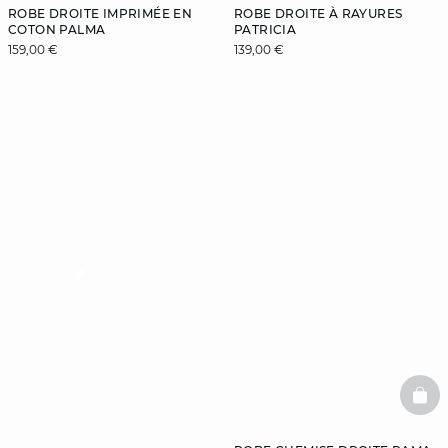
ROBE DROITE IMPRIMÉE EN
ROBE DROITE À RAYURES
COTON PALMA
PATRICIA
159,00 €
139,00 €
video
BAS