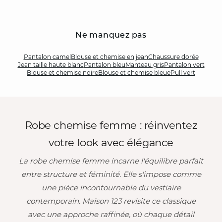
à la newsletter
et bénéficiez de -10%
sur votre première
Ne manquez pas
commande
Pantalon camel
Blouse et chemise en jean
Chaussure dorée
Je m'inscris
Jean taille haute blanc
Pantalon bleu
Manteau gris
Pantalon vert
Blouse et chemise noire
Blouse et chemise bleue
Pull vert
Robe chemise femme : réinventez
votre look avec élégance
La robe chemise femme incarne l'équilibre parfait
entre structure et féminité. Elle s'impose comme
une pièce incontournable du vestiaire
contemporain. Maison 123 revisite ce classique
avec une approche raffinée, où chaque détail