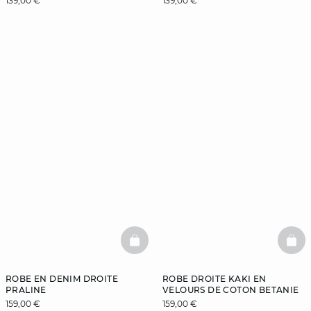
139,00 €
139,00 €
BASKETFULL
BAS
ROBE EN DENIM DROITE
ROBE DROITE KAKI EN
PRALINE
VELOURS DE COTON BETANIE
159,00 €
159,00 €