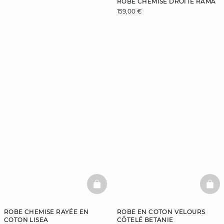
ROBE CHEMISE DROITE RAMA
159,00 €
DÉCOUVREZ
BASKETFULL
BAS
ROBE CHEMISE RAYÉE EN
ROBE EN COTON VELOURS
COTON LISEA
CÔTELÉ BETANIE