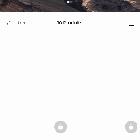
Filtrer
10
Produits
i
BASKETFULL
BAS