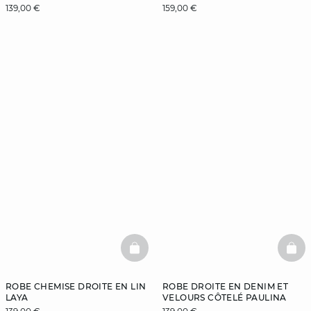
139,00 €
159,00 €
BASKETFULL
BAS
ROBE CHEMISE DROITE EN LIN
ROBE DROITE EN DENIM ET
LAYA
VELOURS CÔTELÉ PAULINA