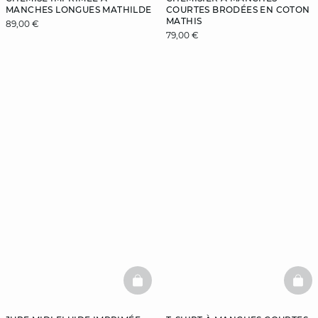
MANCHES LONGUES MATHILDE
COURTES BRODÉES EN COTON
MATHIS
89,00 €
79,00 €
BASKETFULL
BAS