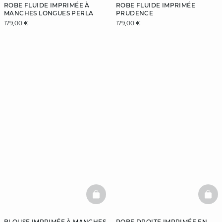
ROBE FLUIDE IMPRIMÉE À
ROBE FLUIDE IMPRIMÉE
MANCHES LONGUES PERLA
PRUDENCE
179,00 €
179,00 €
BASKETFULL
BAS
BLOUSE IMPRIMÉE À MANCHES
ROBE DROITE IMPRIMÉE EN