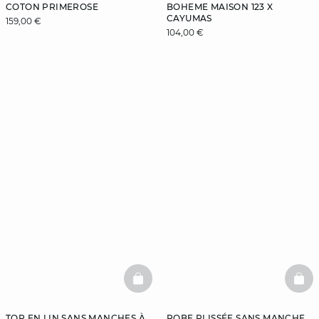
COTON PRIMEROSE
BOHEME MAISON 123 X
CAYUMAS
159,00 €
104,00 €
BASKETFULL
BAS
TOP EN LIN SANS MANCHES À
ROBE PLISSÉE SANS MANCHE