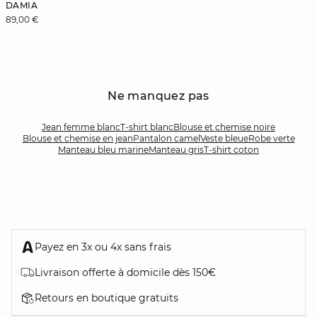
DAMIA
89,00 €
Ne manquez pas
Jean femme blanc
T-shirt blanc
Blouse et chemise noire
Blouse et chemise en jean
Pantalon camel
Veste bleue
Robe verte
Manteau bleu marine
Manteau gris
T-shirt coton
Payez en 3x ou 4x sans frais
Livraison offerte à domicile dès 150€
Retours en boutique gratuits