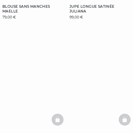
BLOUSE SANS MANCHES
JUPE LONGUE SATINÉE
MAELLE
JULIANA
79,00 €
99,00 €
BASKETFULL
BAS