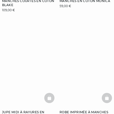
MANCHES COURTES EN COTON
MANCHES EN COTON MONICA
BLAKE
59,00 €
109,00 €
BASKETFULL
BAS
JUPE MIDI À RAYURES EN
ROBE IMPRIMÉE À MANCHES