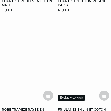
COURTES BRODÉES EN COTON
COURTES EN COTON MÉLANGÉ
MATHIS
BALSA
79,00 €
129,00 €
BASKETFULL
BAS
Exclusivité web
ROBE TRAPÈZE RAYÉE EN
FRIULANES EN LIN ET COTON