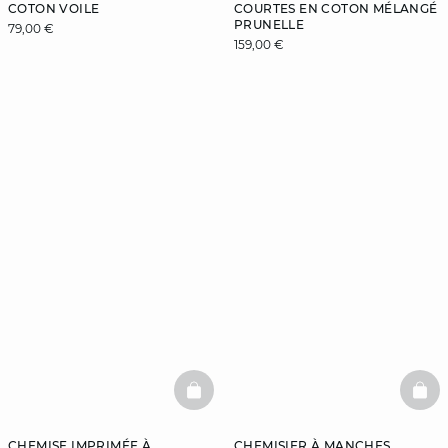
COTON VOILE
COURTES EN COTON MÉLANGÉ
PRUNELLE
79,00 €
159,00 €
BASKETFULL
BAS
CHEMISE IMPRIMÉE À
CHEMISIER À MANCHES