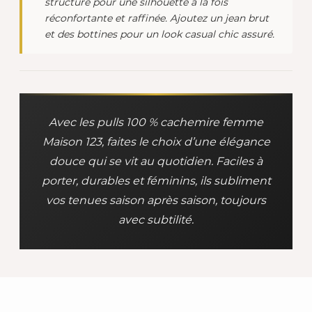
structuré pour une silhouette à la fois
réconfortante et raffinée. Ajoutez un jean brut
et des bottines pour un look casual chic assuré.
Avec les pulls 100 % cachemire femme
Maison 123, faites le choix d’une élégance
douce qui se vit au quotidien. Faciles à
porter, durables et féminins, ils subliment
vos tenues saison après saison, toujours
avec subtilité.