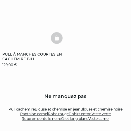
BASKETFULL
PULL À MANCHES COURTES EN
CACHEMIRE BILL
129,00 €
Ne manquez pas
Pull cachemire
Blouse et chemise en jean
Blouse et chemise noire
Pantalon camel
Robe rouge
T-shirt coton
Veste verte
Robe en dentelle noire
Gilet long blanc
Veste camel