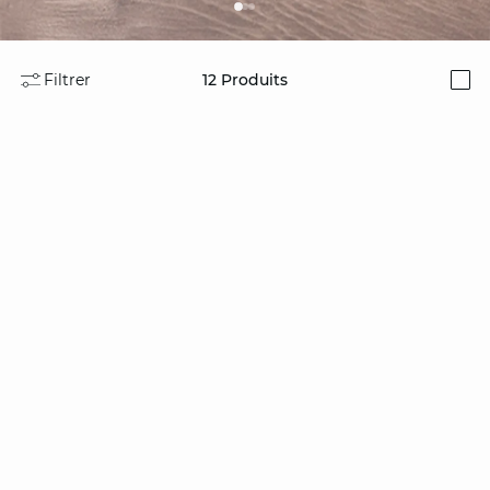
Filtrer
12
Produits
i