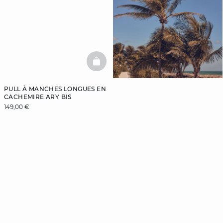
BASKETFULL
PULL À MANCHES LONGUES EN
CACHEMIRE ARY BIS
149,00 €
Inscrivez-vous
à la newsletter
et bénéficiez de
-10%
sur votre première
commande
Je m'inscris