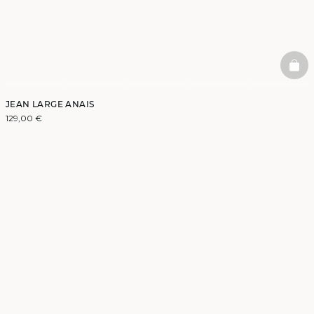
BAS
JEAN LARGE ANAIS
129,00 €