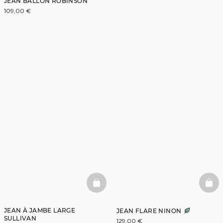
JEAN BALLON ROBINSON
109,00 €
BASKETFULL
BAS
JEAN À JAMBE LARGE
JEAN FLARE NINON
SULLIVAN
129,00 €