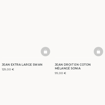
BASKETFULL
BAS
JEAN EXTRA LARGE SWAN
JEAN DROIT EN COTON
MÉLANGÉ SONIA
129,00 €
99,00 €