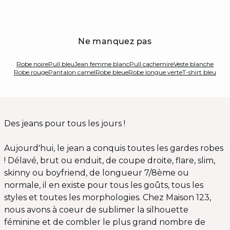
Ne manquez pas
Robe noire
Pull bleu
Jean femme blanc
Pull cachemire
Veste blanche
Robe rouge
Pantalon camel
Robe bleue
Robe longue verte
T-shirt bleu
Des jeans pour tous les jours !
Aujourd'hui, le jean a conquis toutes les gardes robes
! Délavé, brut ou enduit, de coupe droite, flare, slim,
skinny ou boyfriend, de longueur 7/8ème ou
normale, il en existe pour tous les goûts, tous les
styles et toutes les morphologies. Chez Maison 123,
nous avons à coeur de sublimer la silhouette
féminine et de combler le plus grand nombre de