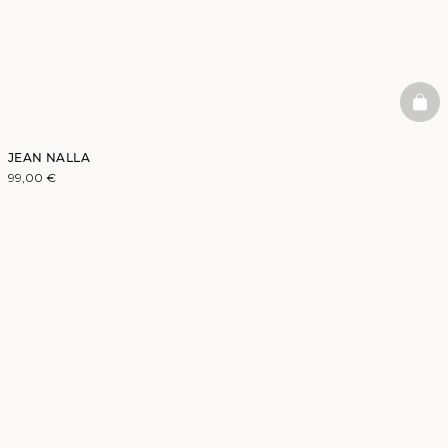
BAS
JEAN NALLA
99,00 €