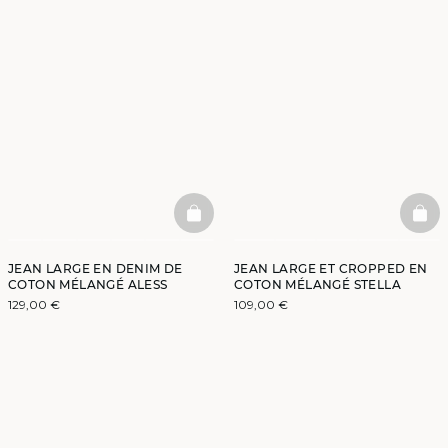
BASKETFULL
BAS
JEAN LARGE EN DENIM DE
JEAN LARGE ET CROPPED EN
COTON MÉLANGÉ ALESS
COTON MÉLANGÉ STELLA
129,00 €
109,00 €