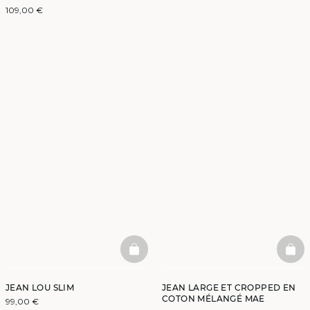
109,00 €
BASKETFULL
BAS
JEAN LOU SLIM
JEAN LARGE ET CROPPED EN
COTON MÉLANGÉ MAE
99,00 €