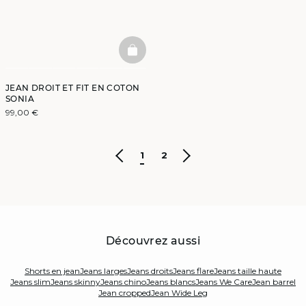
BASKETFULL
JEAN DROIT ET FIT EN COTON
SONIA
99,00 €
1
2
Découvrez aussi
Shorts en jean
Jeans larges
Jeans droits
Jeans flare
Jeans taille haute
Jeans slim
Jeans skinny
Jeans chino
Jeans blancs
Jeans We Care
Jean barrel
Jean cropped
Jean Wide Leg