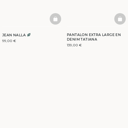
BASKETFULL
BAS
PANTALON EXTRA LARGE EN
JEAN NALLA
DENIM TATIANA
99,00 €
139,00 €