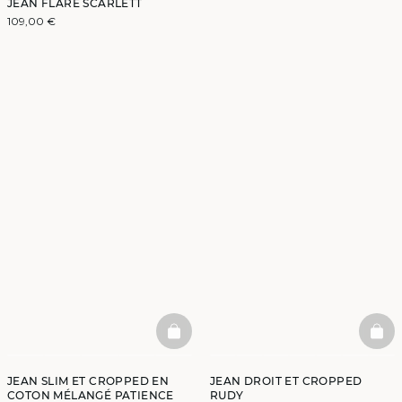
JEAN FLARE SCARLETT
109,00 €
BASKETFULL
BAS
JEAN SLIM ET CROPPED EN
JEAN DROIT ET CROPPED
COTON MÉLANGÉ PATIENCE
RUDY