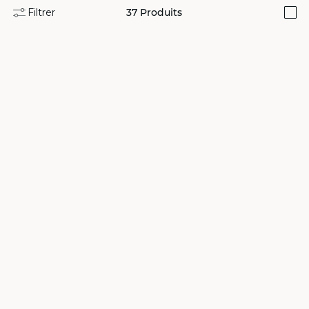
Filtrer
37
Produits
i