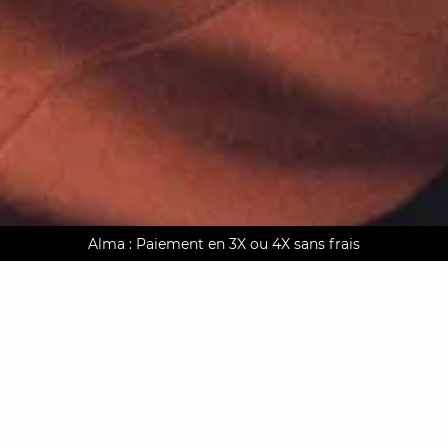
AGUA : Découvrez notre nouvelle collection
Alma : Paiement en 3X ou 4X sans frais
Livraison offerte à domicile dès 150€