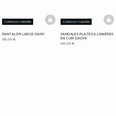
BASKETFULL
BAS
Collection habillée
Collection habillée
PANTALON LARGE DAISY
SANDALES PLATES À LANIÈRES
EN CUIR SACHA
139,00 €
149,00 €