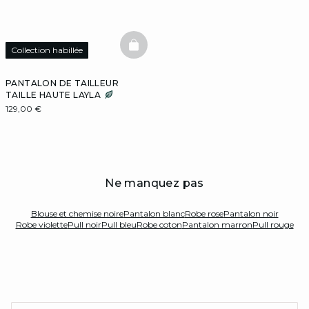
BASKETFULL
Collection habillée
PANTALON DE TAILLEUR
TAILLE HAUTE LAYLA
129,00 €
Ne manquez pas
Blouse et chemise noire
Pantalon blanc
Robe rose
Pantalon noir
Robe violette
Pull noir
Pull bleu
Robe coton
Pantalon marron
Pull rouge