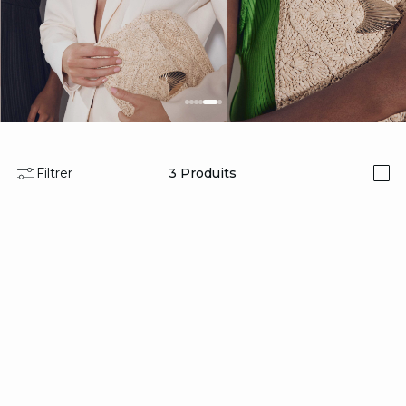
VESTES
ACCESSOIRES
Filtrer
3
Produits
i