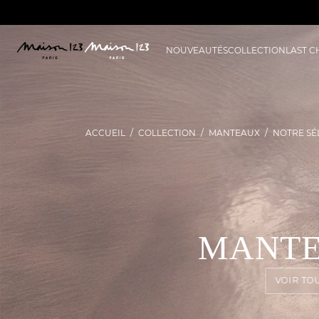
NOUVEAUTÉS
COLLECTION
LAST 
ACCUEIL
COLLECTION
MANTEAUX
NOTRE SÉ
MANTE
VOIR TO