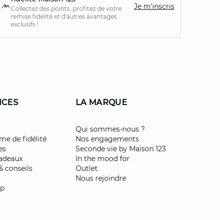
Je m'inscris
Collectez des points, profitez de votre
remise fidélité et d'autres avantages
exclusifs !
ICES
LA MARQUE
Qui sommes-nous ?
e de fidélité
Nos engagements
es
Seconde vie by Maison 123
cadeaux
In the mood for
& conseils
Outlet
Nous rejoindre
pp