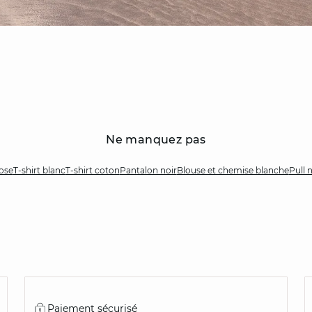
Ne manquez pas
ose
T-shirt blanc
T-shirt coton
Pantalon noir
Blouse et chemise blanche
Pull n
Paiement sécurisé