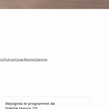
oir
Pull vert
Jupe femme blanche
Rejoignez le programme de
fidélité Maison 123