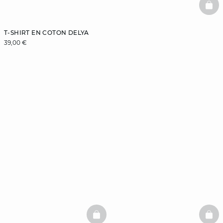
BAS
T-SHIRT EN COTON DELYA
39,00 €
BASKETFULL
BAS