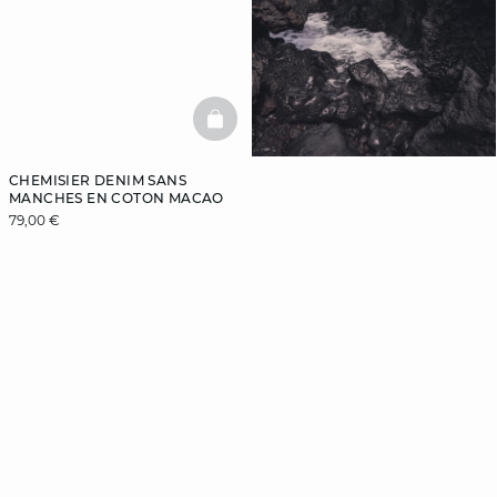
BASKETFULL
CHEMISIER DENIM SANS
MANCHES EN COTON MACAO
79,00 €
Inscrivez-vous
à la newsletter
et bénéficiez de
-10%
sur votre première
commande
Je m'inscris