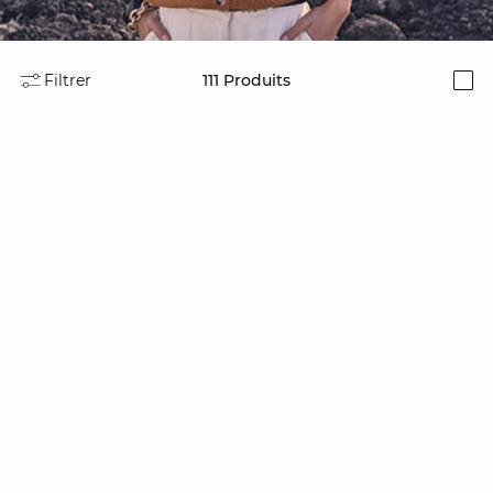
Filtrer
111
Produits
i