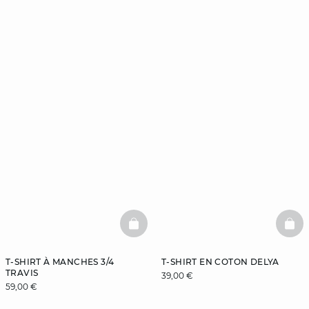
BASKETFULL
BAS
T-SHIRT À MANCHES 3/4
T-SHIRT EN COTON DELYA
TRAVIS
39,00 €
59,00 €