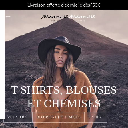
AGUA : Découvrez notre nouvelle collection
Alma : Paiement en 3X ou 4X sans frais
Livraison offerte à domicile dès 150€
T-SHIRTS, BLOUSES
ET CHEMISES
card
question
VOIR TOUT
BLOUSES ET CHEMISES
T-SHIRT