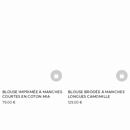
BASKETFULL
BAS
BLOUSE IMPRIMÉE À MANCHES
BLOUSE BRODÉE À MANCHES
COURTES EN COTON MIA
LONGUES CAMOMILLE
79,00 €
129,00 €