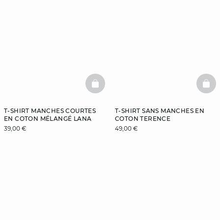
BASKETFULL
BAS
T-SHIRT MANCHES COURTES
T-SHIRT SANS MANCHES EN
EN COTON MÉLANGÉ LANA
COTON TERENCE
39,00 €
49,00 €