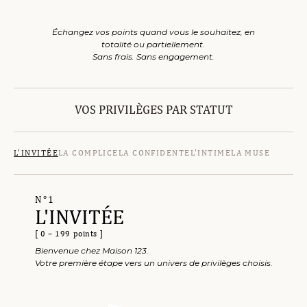
Échangez vos points quand vous le souhaitez, en
totalité ou partiellement.
Sans frais. Sans engagement.
VOS PRIVILÈGES PAR STATUT
L'INVITÉE
LA COMPLICE
LA CONFIDENTE
L'INTIME
LA MUSE
L'INVITÉE
N°1
[ 0 – 199 points ]
Bienvenue chez Maison 123.
Votre première étape vers un univers de privilèges choisis.