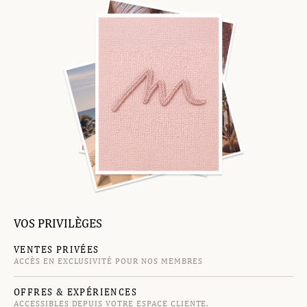
VOS PRIVILÈGES
VENTES PRIVÉES
ACCÈS EN EXCLUSIVITÉ POUR NOS MEMBRES
OFFRES & EXPÉRIENCES
ACCESSIBLES DEPUIS VOTRE ESPACE CLIENTE.