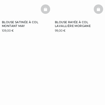
BASKETFULL
BAS
BLOUSE SATINÉE À COL
BLOUSE RAYÉE À COL
MONTANT MAY
LAVALLIÈRE MORGANE
109,00 €
99,00 €