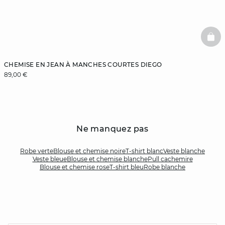
BAS
CHEMISE EN JEAN À MANCHES COURTES DIEGO
89,00 €
Ne manquez pas
Robe verte
Blouse et chemise noire
T-shirt blanc
Veste blanche
Veste bleue
Blouse et chemise blanche
Pull cachemire
Blouse et chemise rose
T-shirt bleu
Robe blanche