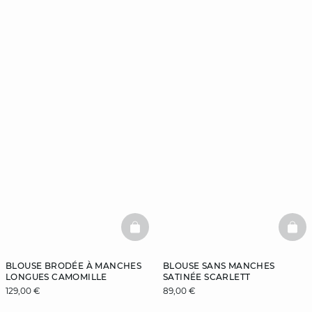
BASKETFULL
BAS
BLOUSE BRODÉE À MANCHES
BLOUSE SANS MANCHES
LONGUES CAMOMILLE
SATINÉE SCARLETT
129,00 €
89,00 €