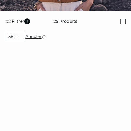
Filtrer
25
Produits
1
i
Actuellement affiné par Taille: 38
Annuler
38