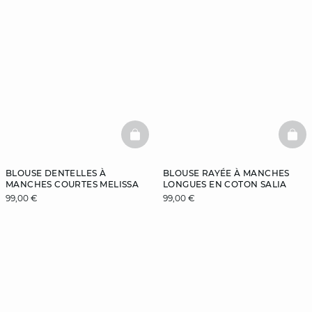
BASKETFULL
BAS
BLOUSE DENTELLES À
BLOUSE RAYÉE À MANCHES
MANCHES COURTES MELISSA
LONGUES EN COTON SALIA
99,00 €
99,00 €