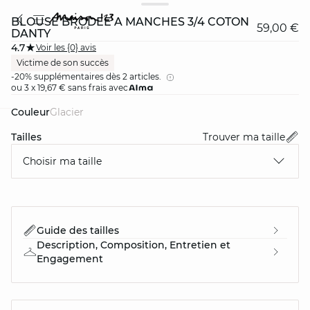
BLOUSE BRODÉE À MANCHES 3/4 COTON
59,00 €
DANTY
4.7
Voir les {0} avis
Victime de son succès
-20% supplémentaires dès 2 articles.
ou 3 x 19,67 € sans frais avec
Couleur
glacier
card
question
Tailles
Trouver ma taille
Choisir ma taille
Guide des tailles
Description, Composition, Entretien et
Engagement