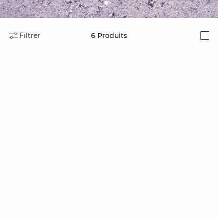
Filtrer
6
Produits
i