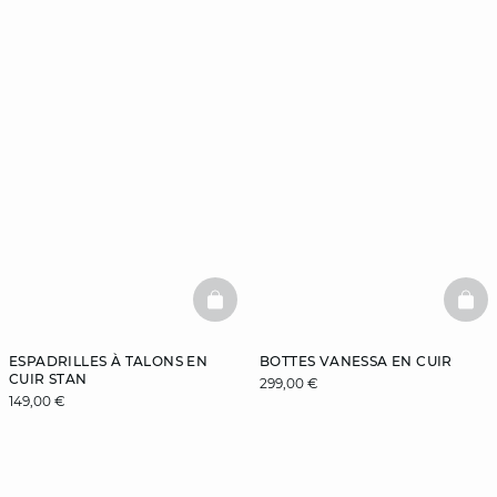
BASKETFULL
BAS
ESPADRILLES À TALONS EN
BOTTES VANESSA EN CUIR
CUIR STAN
299,00 €
149,00 €