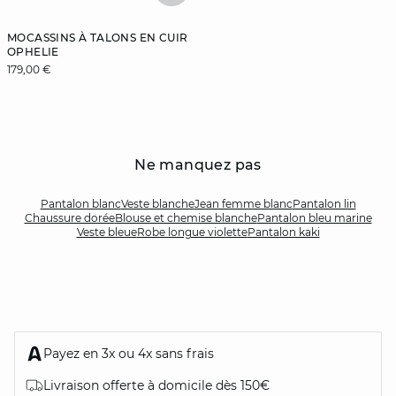
MOCASSINS À TALONS EN CUIR
OPHELIE
179,00 €
Ne manquez pas
Pantalon blanc
Veste blanche
Jean femme blanc
Pantalon lin
Chaussure dorée
Blouse et chemise blanche
Pantalon bleu marine
Veste bleue
Robe longue violette
Pantalon kaki
Payez en 3x ou 4x sans frais
Livraison offerte à domicile dès 150€