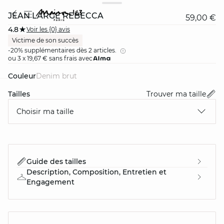
JEAN LARGE REBECCA
59,00 €
4.8
Voir les {0} avis
Victime de son succès
-20% supplémentaires dès 2 articles.
ou 3 x 19,67 € sans frais avec
Couleur
denim brut
Tailles
Trouver ma taille
card
question
Choisir ma taille
Guide des tailles
Description, Composition, Entretien et
Engagement