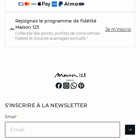
Rejoignez le programme de fidélité
Maison 123
Je m'inscris
Collectez des points, profitez de votre remise
fidélité et d'autres avantages exclusifs !
S'INSCRIRE À LA NEWSLETTER
Email
*
Email
AR