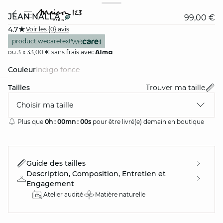
JEAN NALLA
99,00 €
4.7
Voir les {0} avis
product.wecaretext
ou 3 x 33,00 € sans frais avec
Couleur
indigo fonce
Tailles
Trouver ma taille
card
question
Choisir ma taille
Plus que
0h :
00mn :
00s
pour être livré(e) demain en boutique
Guide des tailles
Description, Composition, Entretien et
Engagement
Atelier audité
Matière naturelle