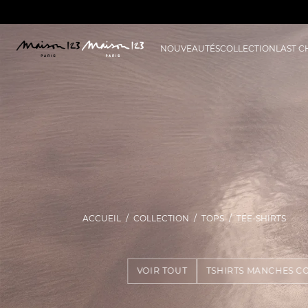
NOUVEAUTÉS
COLLECTION
LAST 
ACCUEIL
COLLECTION
TOPS
TEE-SHIRTS
VOIR TOUT
TSHIRTS MANCHES C