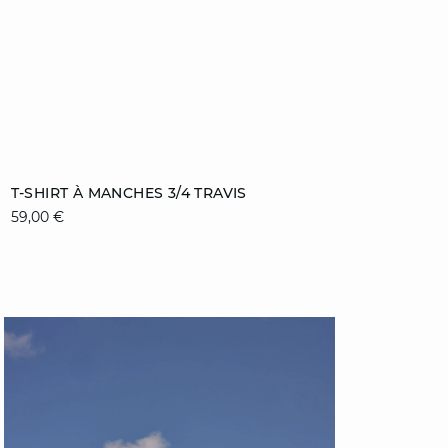
Ajouter au panier
T-SHIRT À MANCHES 3/4 TRAVIS
DÉCOUVREZ
59,00 €
XS
S
M