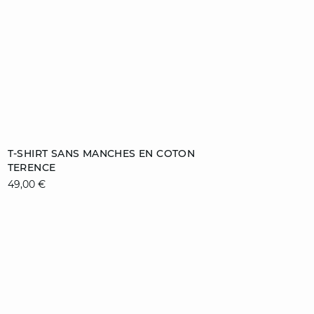
Ajouter au panier
T-SHIRT SANS MANCHES EN COTON
TERENCE
S
M
L
XL
49,00 €
video