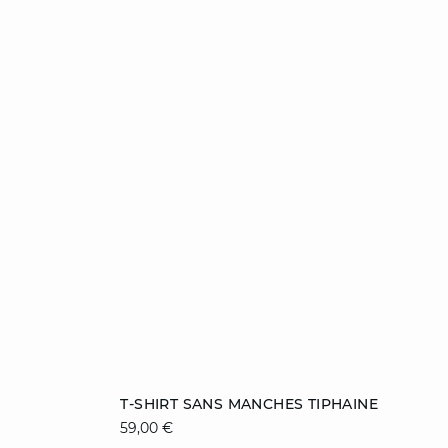
Ajouter au panier
T-SHIRT SANS MANCHES TIPHAINE
59,00 €
S
M
L