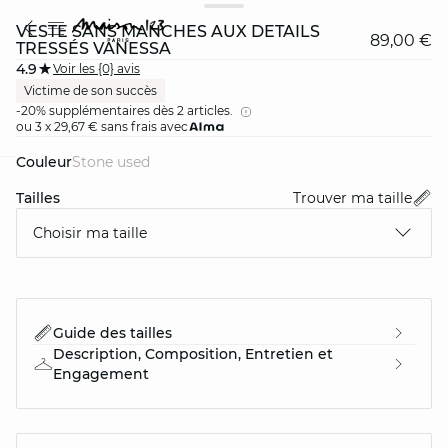
VESTE SANS MANCHES AUX DÉTAILS
89,00 €
TRESSÉS VANESSA
4.9
Voir les {0} avis
Victime de son succès
-20% supplémentaires dès 2 articles.
ou 3 x 29,67 € sans frais avec
Couleur
stone used
card
question
Tailles
Trouver ma taille
Choisir ma taille
Guide des tailles
Description, Composition, Entretien et
Engagement