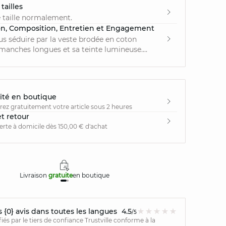
tailles
 taille normalement.
on, Composition, Entretien et Engagement
us séduire par la veste brodée en coton
anches longues et sa teinte lumineuse....
ité en boutique
irez gratuitement votre article sous 2 heures
et retour
ferte à domicile dès 150,00 € d'achat
Livraison
gratuite
en boutique
Retours
{0} avis dans toutes les langues
4.5
/5
ifiés par le tiers de confiance Trustville conforme à la