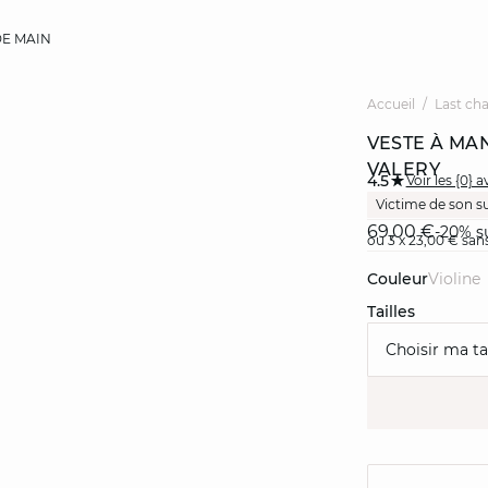
E MAIN
Accueil
Last ch
VESTE À MA
VALERY
4.5
Voir les {0} a
Victime de son s
69,00 €
-20% su
ou 3 x 23,00 € sans
Couleur
violine
Tailles
Choisir ma tai