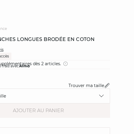
ance
NCHES LONGUES BRODÉE EN COTON
vis
uccès
pplémentaires dès 2 articles.
 frais avec
Trouver ma taille
lle
AJOUTER AU PANIER