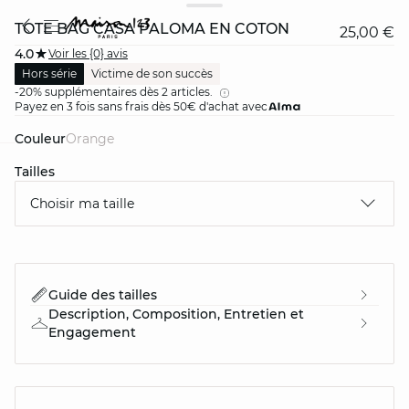
TOTE BAG CASA PALOMA EN COTON
25,00 €
4.0
Voir les {0} avis
Hors série
Victime de son succès
-20% supplémentaires dès 2 articles.
Payez en 3 fois sans frais dès 50€ d'achat avec
Couleur
orange
Tailles
card
question
Choisir ma taille
Guide des tailles
Description, Composition, Entretien et
Engagement