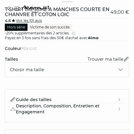
T-SHIRT IMPRIMÉ À MANCHES COURTE EN
49,00 €
CHANVRE ET COTON LOIC
4.6
Voir les {0} avis
Hors série
Victime de son succès
-20% supplémentaires dès 2 articles.
Payez en 3 fois sans frais dès 50€ d'achat avec
Couleur
abricot
card
question
Tailles
Trouver ma taille
Choisir ma taille
Guide des tailles
Description, Composition, Entretien et
Engagement