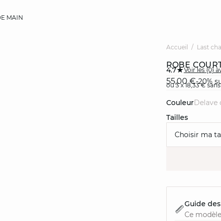
E MAIN
Accueil
Last ch
ROBE COURT
4.7
Voir les {0} a
55,00 €
-20% su
ou 3 x 18,33 € sans
Couleur
delave 
Tailles
Choisir ma tai
Guide des 
Ce modèle