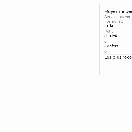
Moyenne des 
Avis clients vér
norme ISO
Taille
Petit
Qualité
0
Confort
0
Les plus réc