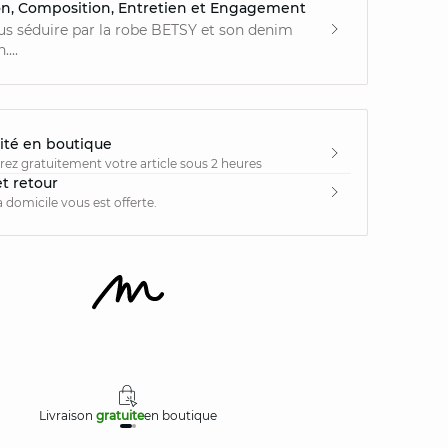
on, Composition, Entretien et Engagement
us séduire par la robe BETSY et son denim
...
ité en boutique
irez gratuitement votre article sous 2 heures
et retour
à domicile vous est offerte.
Livraison
gratuite
en boutique
Retours