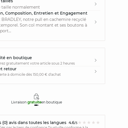
tailles
 taille normalement
on, Composition, Entretien et Engagement
 BRADLEY, notre pull en cachemire recyclé
ntemporel. Son col montant et ses boutons à
port...
ité en boutique
irez gratuitement votre article sous 2 heures
et retour
ferte à domicile dès 150,00 € d'achat
Livraison
gratuite
en boutique
Retours
{0} avis dans toutes les langues
4.6
/5
ifiés par le tiers de confiance Trustville conforme à la