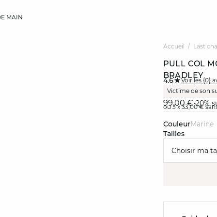
E MAIN
Accueil
Last ch
PULL COL M
BRADLEY
4.6
Voir les {0} a
Victime de son s
99,00 €
-20% su
ou 3 x 33,00 € sans
Couleur
marine
Tailles
Choisir ma tai