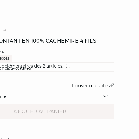
ance
ONTANT EN 100% CACHEMIRE 4 FILS
vis
uccès
pplémentaires dès 2 articles.
 frais avec
Trouver ma taille
lle
AJOUTER AU PANIER