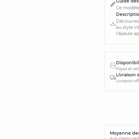
Guide des 
Ce modèle
Descripti
Découvrez
au style i
l'épaule ap
Disponibil
Payez et ret
Livraison 
Livraison of
Moyenne des 
Avis clients vér