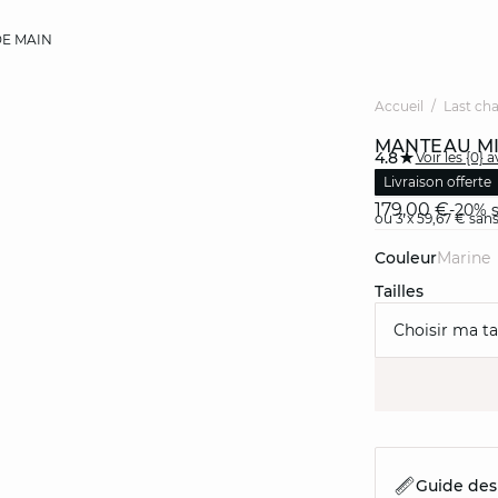
E MAIN
Accueil
Last ch
MANTEAU M
4.8
Voir les {0} a
Livraison offerte
179,00 €
-20% s
ou 3 x 59,67 € sans
Couleur
marine
Tailles
Choisir ma tai
Guide des 