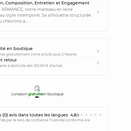
on, Composition, Entretien et Engagement
 ARMANCE, notre manteau en laine
u style intemporel. Sa silhouette structurée
u chevrons a...
ité en boutique
irez gratuitement votre article sous 2 heures
et retour
ferte à domicile dès 150,00 € d'achat
Livraison
gratuite
en boutique
Retours
{0} avis dans toutes les langues
4.8
/5
ifiés par le tiers de confiance Trustville conforme à la