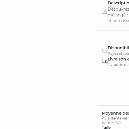
Descripti
Découvrez
mélangée a
et son tiss
Disponibil
Payez et ret
Livraison 
Livraison of
Moyenne des 
Avis clients vér
norme ISO
Taille