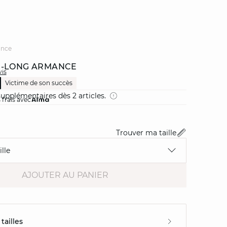
ance
I-LONG ARMANCE
vis
Victime de son succès
upplémentaires dès 2 articles.
 frais avec
Trouver ma taille
lle
AJOUTER AU PANIER
tailles