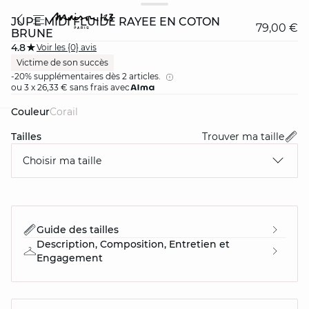
JUPE MIDI FLUIDE RAYÉE EN COTON
79,00 €
BRUNE
4.8
Voir les {0} avis
Victime de son succès
-20% supplémentaires dès 2 articles.
ou 3 x 26,33 € sans frais avec
Couleur
corail
card
question
Tailles
Trouver ma taille
Choisir ma taille
Guide des tailles
Description, Composition, Entretien et
Engagement