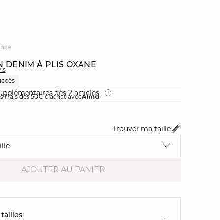
ance
N DENIM À PLIS OXANE
vis
uccès
upplémentaires dès 2 articles.
ns frais dès 50€ d'achat avec
Trouver ma taille
lle
AJOUTER AU PANIER
tailles