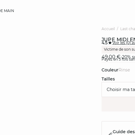
E MAIN
Accueil
Last ch
JUPE MIDI E
4.5
Voir les {0} a
Victime de son s
49,00 €
-20% s
Payez en 3 fois sa
Couleur
rinse
Tailles
Choisir ma tai
Guide des 