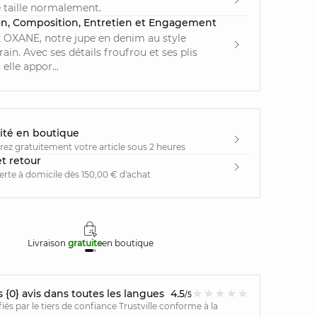
 taille normalement.
on, Composition, Entretien et Engagement
 OXANE, notre jupe en denim au style
in. Avec ses détails froufrou et ses plis
 elle appor...
ité en boutique
irez gratuitement votre article sous 2 heures
et retour
ferte à domicile dès 150,00 € d'achat
Livraison
gratuite
en boutique
Retours
{0} avis dans toutes les langues
4.5
/5
ifiés par le tiers de confiance Trustville conforme à la