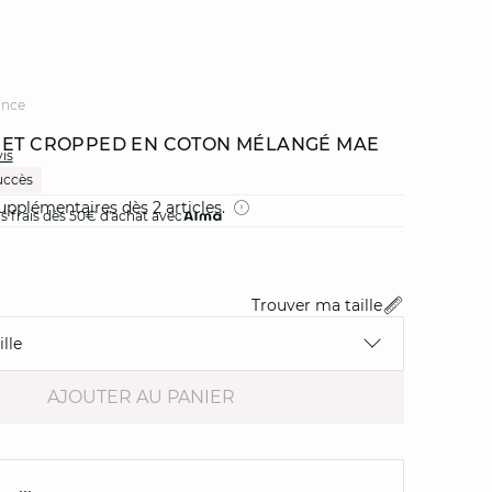
ance
 ET CROPPED EN COTON MÉLANGÉ MAE
vis
uccès
upplémentaires dès 2 articles.
ns frais dès 50€ d'achat avec
Trouver ma taille
lle
AJOUTER AU PANIER