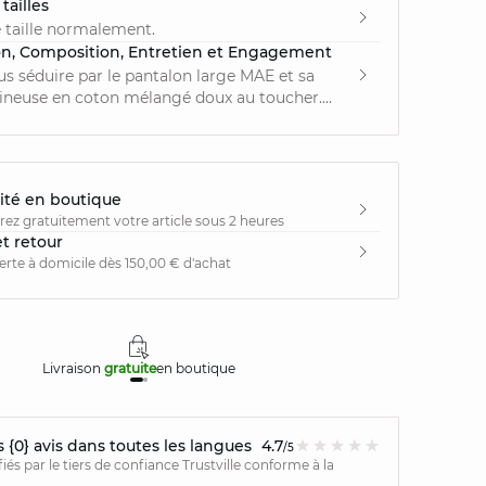
tailles
 taille normalement.
on, Composition, Entretien et Engagement
us séduire par le pantalon large MAE et sa
ineuse en coton mélangé doux au toucher....
ité en boutique
irez gratuitement votre article sous 2 heures
et retour
ferte à domicile dès 150,00 € d'achat
Livraison
gratuite
en boutique
Retours
{0} avis dans toutes les langues
4.7
/5
ifiés par le tiers de confiance Trustville conforme à la