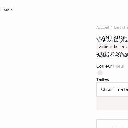
E MAIN
Accueil
Last ch
JEAN LARGE
4.7
Voir les {0} a
Victime de son s
49,00 €
-20% s
Payez en 3 fois sa
Couleur
tilleul
Tailles
Choisir ma tai