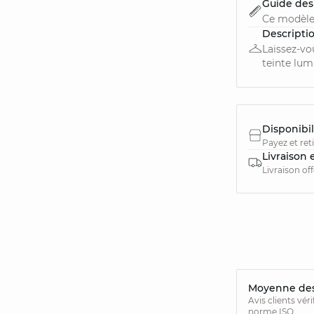
Guide des 
Ce modèle
Descripti
Laissez-vo
teinte lum
Disponibil
Payez et ret
Livraison 
Livraison of
Moyenne des 
Avis clients vér
norme ISO