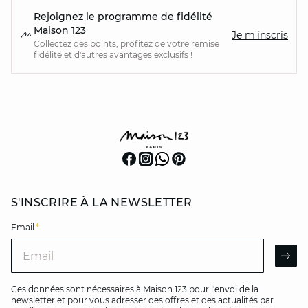
Rejoignez le programme de fidélité
Maison 123
Je m'inscris
Collectez des points, profitez de votre remise
fidélité et d'autres avantages exclusifs !
S'INSCRIRE À LA NEWSLETTER
Email
*
Email
AR
Ces données sont nécessaires à Maison 123 pour l'envoi de la
newsletter et pour vous adresser des offres et des actualités par