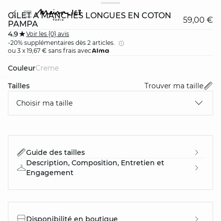
GILET À MANCHES LONGUES EN COTON
59,00 €
PAMPA
4.9
Voir les {0} avis
-20% supplémentaires dès 2 articles.
ou 3 x 19,67 € sans frais avec
Couleur
creme
Tailles
Trouver ma taille
card
question
Choisir ma taille
Guide des tailles
Description, Composition, Entretien et
Engagement
Disponibilité en boutique