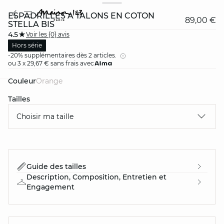
ESPADRILLES À TALONS EN COTON
89,00 €
STELLA BIS
4.5
Voir les {0} avis
Hors série
-20% supplémentaires dès 2 articles.
ou 3 x 29,67 € sans frais avec
Couleur
orange
card
question
Tailles
Choisir ma taille
Guide des tailles
Description, Composition, Entretien et
Engagement