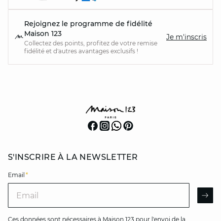
Rejoignez le programme de fidélité
Maison 123
Je m'inscris
Collectez des points, profitez de votre remise
fidélité et d'autres avantages exclusifs !
S'INSCRIRE À LA NEWSLETTER
Email
*
Email
AR
Ces données sont nécessaires à Maison 123 pour l'envoi de la