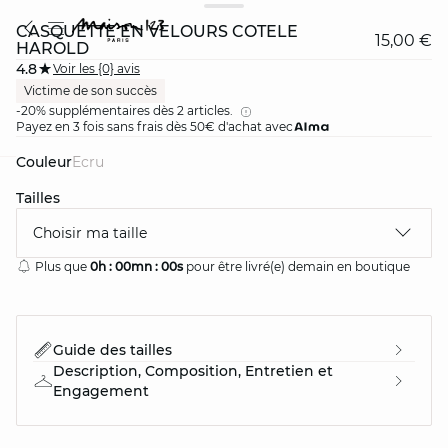
CASQUETTE EN VELOURS CÔTELÉ
15,00 €
HAROLD
4.8
Voir les {0} avis
Victime de son succès
-20% supplémentaires dès 2 articles.
Payez en 3 fois sans frais dès 50€ d'achat avec
Couleur
ecru
card
question
Tailles
Choisir ma taille
Plus que
0h :
00mn :
00s
pour être livré(e) demain en boutique
Guide des tailles
Description, Composition, Entretien et
Engagement