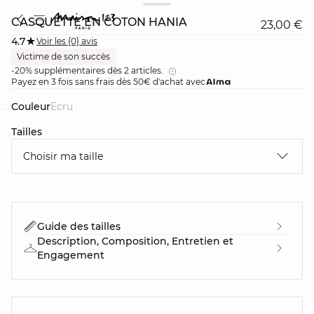
CASQUETTE EN COTON HANIA
23,00 €
4.7
Voir les {0} avis
Victime de son succès
-20% supplémentaires dès 2 articles.
Payez en 3 fois sans frais dès 50€ d'achat avec
Couleur
ecru
Tailles
card
question
Choisir ma taille
Guide des tailles
Description, Composition, Entretien et
Engagement