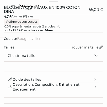
BLOUSE À CARREAUX EN 100% COTON
55,00 €
DINA
4.7
Voir les {0} avis
Victime de son succès
-20% supplémentaires dès 2 articles.
ou 3 x 18,33 € sans frais avec
Couleur
bougainvilliers
card
question
Tailles
Trouver ma taille
Choisir ma taille
Guide des tailles
Description, Composition, Entretien et
Engagement