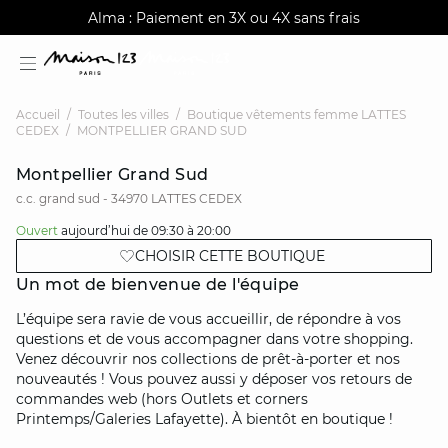
AGUA : Découvrez notre nouvelle collection
Alma : Paiement en 3X ou 4X sans frais
Livraison offerte à domicile dès 150€
Accueil
Toutes les villes
Boutique vêtements femme LATTES
CEDEX
MONTPELLIER GRAND SUD
Montpellier Grand Sud
c.c. grand sud - 34970
LATTES CEDEX
d
estion
Ouvert
aujourd’hui de 09:30 à 20:00
CHOISIR CETTE BOUTIQUE
Un mot de bienvenue de l'équipe
L’équipe sera ravie de vous accueillir, de répondre à vos
questions et de vous accompagner dans votre shopping.
Venez découvrir nos collections de prêt-à-porter et nos
nouveautés ! Vous pouvez aussi y déposer vos retours de
commandes web (hors Outlets et corners
Printemps/Galeries Lafayette). À bientôt en boutique !