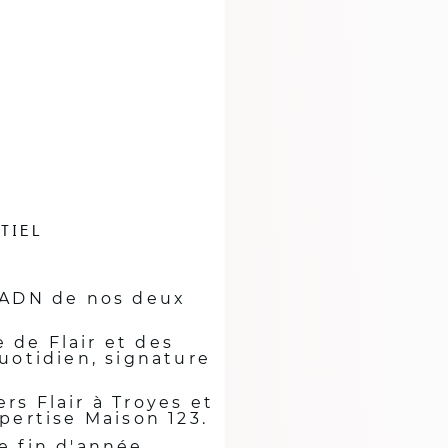
TIEL
l'ADN de nos deux
 de Flair et des
uotidien, signature
ers Flair à Troyes et
xpertise Maison 123.
e fin d'année.