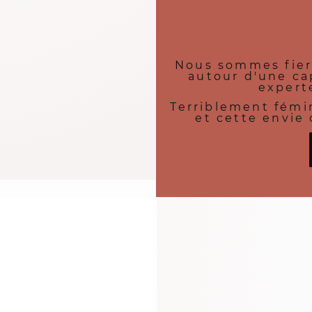
Nous sommes fiers
autour d'une ca
expert
Terriblement fémin
et cette envie