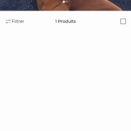
Filtrer
1
Produits
i