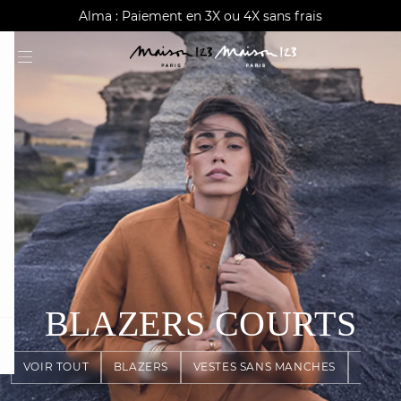
AGUA : Découvrez notre nouvelle collection
Alma : Paiement en 3X ou 4X sans frais
Livraison offerte à domicile dès 150€
BLAZERS COURTS
card
question
VOIR TOUT
BLAZERS
VESTES SANS MANCHES
VESTE