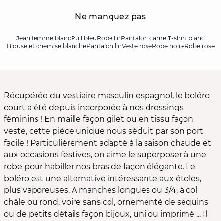
Ne manquez pas
Jean femme blanc
Pull bleu
Robe lin
Pantalon camel
T-shirt blanc
Blouse et chemise blanche
Pantalon lin
Veste rose
Robe noire
Robe rose
Récupérée du vestiaire masculin espagnol, le boléro
court a été depuis incorporée à nos dressings
féminins ! En maille façon gilet ou en tissu façon
veste, cette pièce unique nous séduit par son port
facile ! Particulièrement adapté à la saison chaude et
aux occasions festives, on aime le superposer à une
robe pour habiller nos bras de façon élégante. Le
boléro est une alternative intéressante aux étoles,
plus vaporeuses. A manches longues ou 3/4, à col
châle ou rond, voire sans col, ornementé de sequins
ou de petits détails façon bijoux, uni ou imprimé ... Il