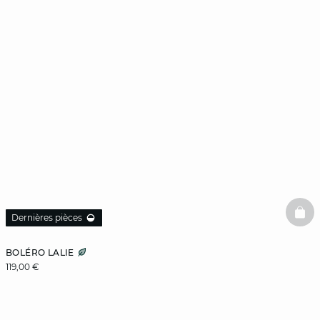
BAS
Dernières pièces
BOLÉRO LALIE
119,00 €