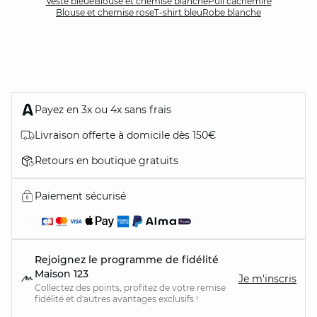
Veste bleue
Blouse et chemise blanche
Pull cachemire
Blouse et chemise rose
T-shirt bleu
Robe blanche
Payez en 3x ou 4x sans frais
Livraison offerte à domicile dès 150€
Retours en boutique gratuits
Paiement sécurisé
Rejoignez le programme de fidélité
Maison 123
Je m'inscris
Collectez des points, profitez de votre remise
fidélité et d'autres avantages exclusifs !