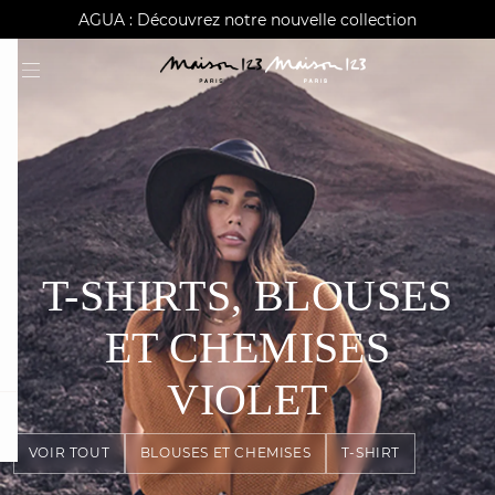
AGUA : Découvrez notre nouvelle collection
Alma : Paiement en 3X ou 4X sans frais
Livraison offerte à domicile dès 150€
T-SHIRTS, BLOUSES
ET CHEMISES
VIOLET
card
question
VOIR TOUT
BLOUSES ET CHEMISES
T-SHIRT