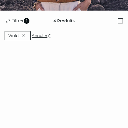
Filtrer
4
Produits
1
i
Actuellement affiné par Couleur: Violet
Annuler
Violet