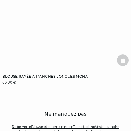
BAS
BLOUSE RAYÉE À MANCHES LONGUES MONA
89,00 €
Ne manquez pas
Robe verte
Blouse et chemise noire
T-shirt blanc
Veste blanche