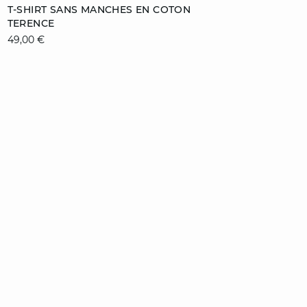
Ajouter au panier
T-SHIRT SANS MANCHES EN COTON
TERENCE
S
M
L
XL
49,00 €