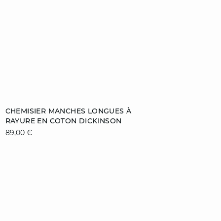
Ajouter au panier
CHEMISIER MANCHES LONGUES À
RAYURE EN COTON DICKINSON
XS
S
M
L
89,00 €