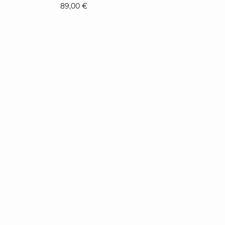
89,00 €
XS
S
M
L