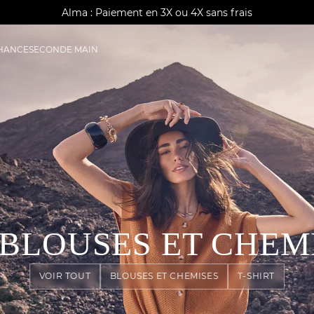
AGUA : Découvrez notre nouvelle collection
Alma : Paiement en 3X ou 4X sans frais
Livraison offerte à domicile dès 150€
CHANCE
SECONDE MAIN
, BLOUSES ET CHE
VOIR TOUT
BLOUSES ET CHEMISES
T-SHIRT