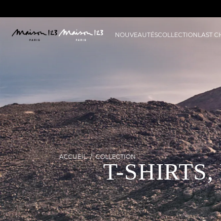
NOUVEAUTÉS
COLLECTION
LAST 
ACCUEIL
COLLECTION
T-SHIRTS