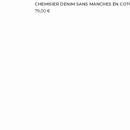
Ajouter au panier
CHEMISIER DENIM SANS MANCHES EN CO
79,00 €
36
38
40
42
44