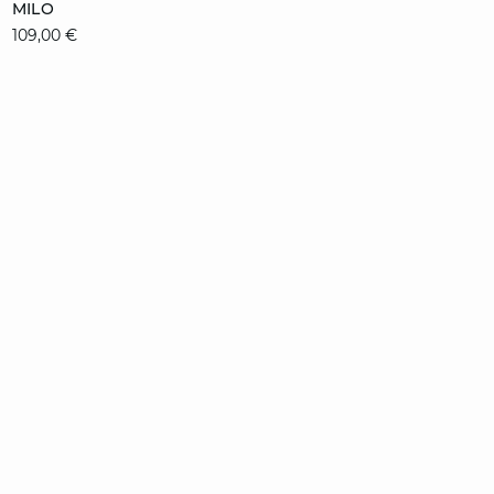
MILO
36
38
40
42
109,00 €
44