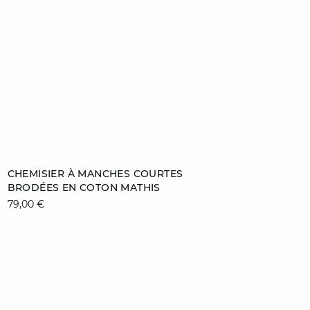
Ajouter au panier
CHEMISIER À MANCHES COURTES
BRODÉES EN COTON MATHIS
XS
S
M
L
79,00 €