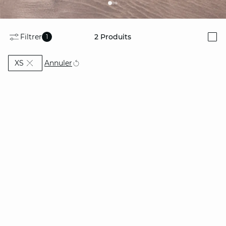
Filtrer
2
Produits
1
i
Actuellement affiné par Taille: XS
Annuler
XS