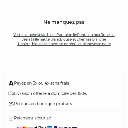
Ne manquez pas
Veste blanche
Veste bleue
Pantalon lin
Pantalon noir
Robe lin
Jean taille haute blanc
Blouse et chemise blanche
T-shirts, blouse et chemise dorée
Gilet blanc
Veste noire
Payez en 3x ou 4x sans frais
Livraison offerte à domicile dès 150€
Retours en boutique gratuits
Paiement sécurisé