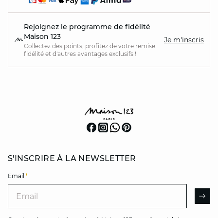
Rejoignez le programme de fidélité
Maison 123
Je m'inscris
Collectez des points, profitez de votre remise
fidélité et d'autres avantages exclusifs !
S'INSCRIRE À LA NEWSLETTER
Email
*
Email
AR