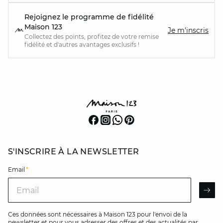
Rejoignez le programme de fidélité
Maison 123
Je m'inscris
Collectez des points, profitez de votre remise
fidélité et d'autres avantages exclusifs !
S'INSCRIRE À LA NEWSLETTER
Email
*
Email
AR
Ces données sont nécessaires à Maison 123 pour l'envoi de la
newsletter et pour vous adresser des offres et des actualités par