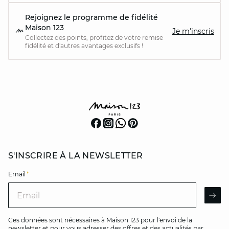
Rejoignez le programme de fidélité
Maison 123
Je m'inscris
Collectez des points, profitez de votre remise
fidélité et d'autres avantages exclusifs !
S'INSCRIRE À LA NEWSLETTER
Email
*
Email
AR
Ces données sont nécessaires à Maison 123 pour l'envoi de la
newsletter et pour vous adresser des offres et des actualités par