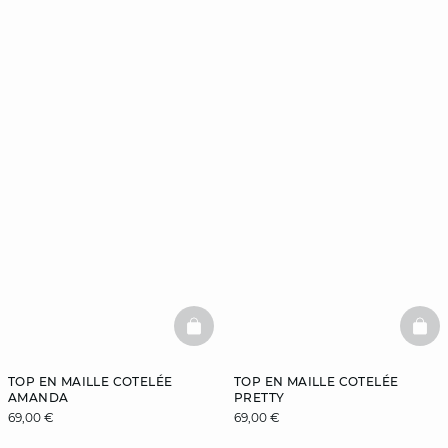
BASKETFULL
BAS
TOP EN MAILLE COTELÉE
TOP EN MAILLE COTELÉE
AMANDA
PRETTY
69,00 €
69,00 €