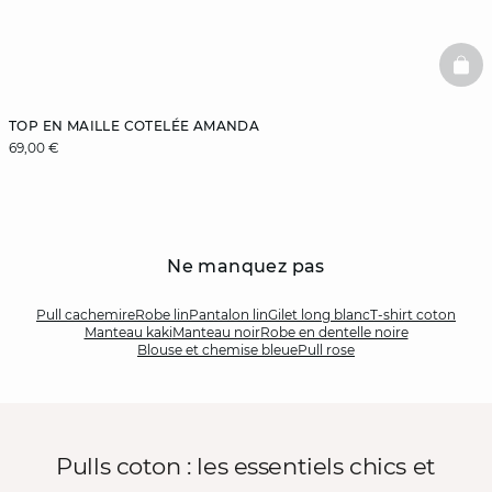
BAS
TOP EN MAILLE COTELÉE AMANDA
69,00 €
Ne manquez pas
Pull cachemire
Robe lin
Pantalon lin
Gilet long blanc
T-shirt coton
Manteau kaki
Manteau noir
Robe en dentelle noire
Blouse et chemise bleue
Pull rose
Pulls coton : les essentiels chics et