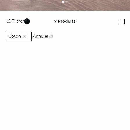
Filtrer
7
Produits
1
i
Actuellement affiné par Matière: Coton
Annuler
Coton