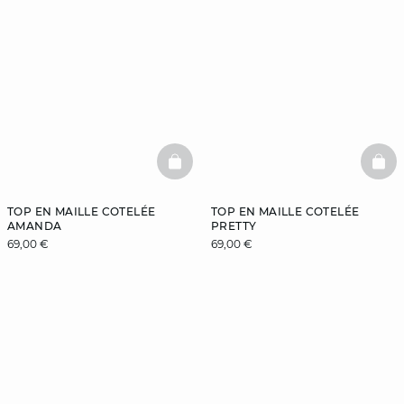
BASKETFULL
BAS
TOP EN MAILLE COTELÉE
TOP EN MAILLE COTELÉE
AMANDA
PRETTY
69,00 €
69,00 €