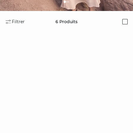
Filtrer
6
Produits
i