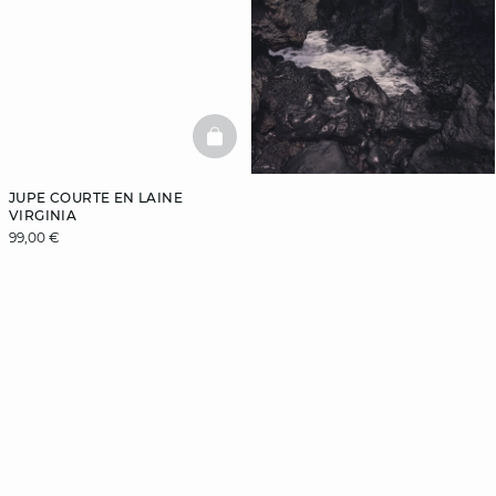
BASKETFULL
JUPE COURTE EN LAINE
VIRGINIA
99,00 €
Inscrivez-vous
à la newsletter
et bénéficiez de
-10%
sur votre première
commande
Je m'inscris