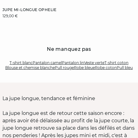
JUPE MI-LONGUE OPHELIE
129,00 €
Ne manquez pas
T-shirt blanc
Pantalon camel
Pantalon lin
Veste verte
T-shirt coton
Blouse et chemise blanche
Pull rouge
Robe bleue
Robe coton
Pull bleu
La jupe longue, tendance et féminine
La jupe longue est de retour cette saison encore :
après avoir été délaissée au profit de la jupe courte, la
jupe longue retrouve sa place dans les défilés et dans
nos penderies ! Après les jupes mini et midi, c'est à