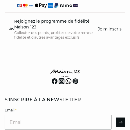
Rejoignez le programme de fidélité
Maison 123
Je m'inscris
Collectez des points, profitez de votre remise
fidélité et d'autres avantages exclusifs !
S'INSCRIRE À LA NEWSLETTER
Email
*
Email
AR