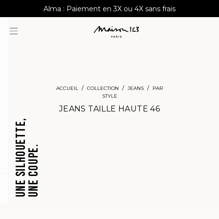
AGUA : Découvrez notre nouvelle collection
Alma : Paiement en 3X ou 4X sans frais
Livraison offerte à domicile dès 150€
ACCUEIL
COLLECTION
JEANS
PAR
STYLE
JEANS TAILLE HAUTE
46
UNE SILHOUETTE,
UNE COUPE.
JEANS
JEANS
CROPPED
BARRELS
ard
question