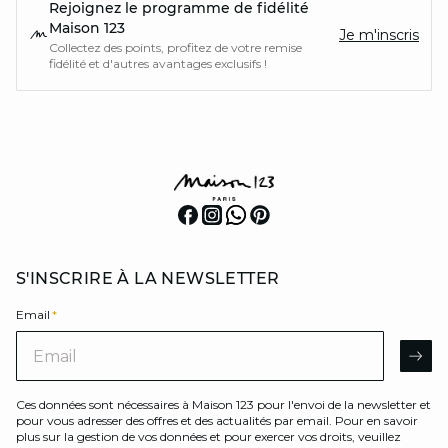
Rejoignez le programme de fidélité
Maison 123
Je m'inscris
Collectez des points, profitez de votre remise
fidélité et d'autres avantages exclusifs !
S'INSCRIRE À LA NEWSLETTER
Email
*
Email
AR
Ces données sont nécessaires à Maison 123 pour l'envoi de la newsletter et
pour vous adresser des offres et des actualités par email. Pour en savoir
plus sur la gestion de vos données et pour exercer vos droits, veuillez