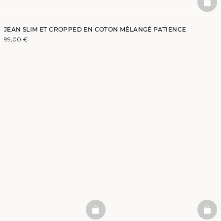
BAS
JEAN SLIM ET CROPPED EN COTON MÉLANGÉ PATIENCE
99,00 €
BASKETFULL
BAS