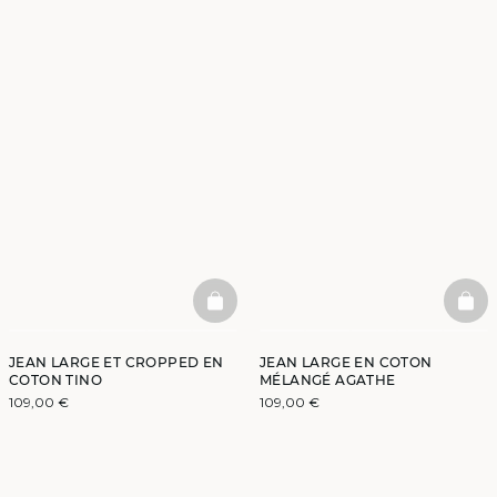
BASKETFULL
BAS
JEAN LARGE ET CROPPED EN
JEAN LARGE EN COTON
COTON TINO
MÉLANGÉ AGATHE
109,00 €
109,00 €