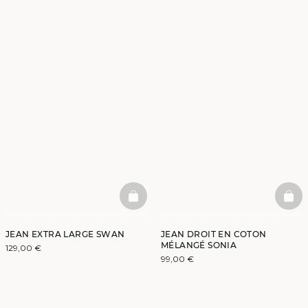
BASKETFULL
BAS
JEAN EXTRA LARGE SWAN
JEAN DROIT EN COTON
MÉLANGÉ SONIA
129,00 €
99,00 €