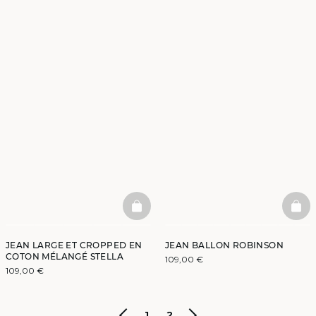
BASKETFULL
BAS
JEAN LARGE ET CROPPED EN
JEAN BALLON ROBINSON
COTON MÉLANGÉ STELLA
109,00 €
109,00 €
1
2