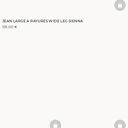
BAS
JEAN LARGE À RAYURES WIDE LEG SIENNA
129,00 €
BASKETFULL
BAS