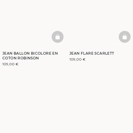
BASKETFULL
BAS
JEAN BALLON BICOLORE EN
JEAN FLARE SCARLETT
COTON ROBINSON
109,00 €
109,00 €