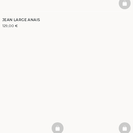
BAS
JEAN LARGE ANAIS
129,00 €
BASKETFULL
BAS