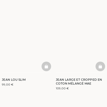
BASKETFULL
BAS
JEAN LOU SLIM
JEAN LARGE ET CROPPED EN
COTON MÉLANGÉ MAE
99,00 €
109,00 €