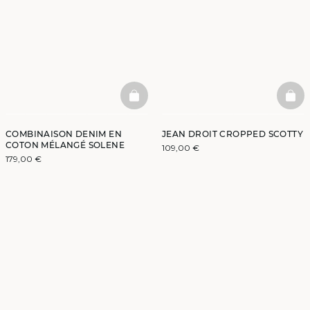
BASKETFULL
BAS
COMBINAISON DENIM EN
JEAN DROIT CROPPED SCOTTY
COTON MÉLANGÉ SOLENE
109,00 €
179,00 €