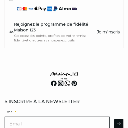
Rejoignez le programme de fidélité
Maison 123
Je m'inscris
Collectez des points, profitez de votre remise
fidélité et d'autres avantages exclusifs !
S'INSCRIRE À LA NEWSLETTER
Email
*
Email
AR