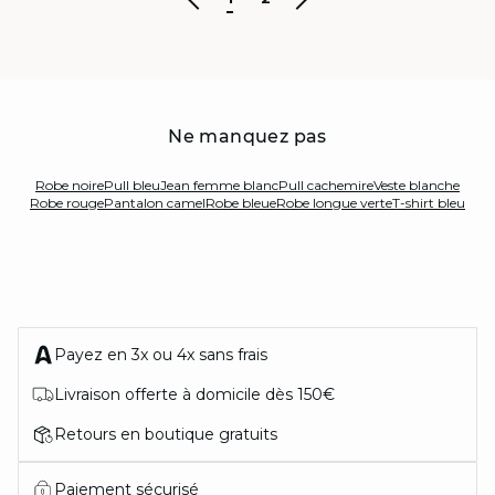
Ne manquez pas
Robe noire
Pull bleu
Jean femme blanc
Pull cachemire
Veste blanche
Robe rouge
Pantalon camel
Robe bleue
Robe longue verte
T-shirt bleu
Payez en 3x ou 4x sans frais
Livraison offerte à domicile dès 150€
Retours en boutique gratuits
Paiement sécurisé