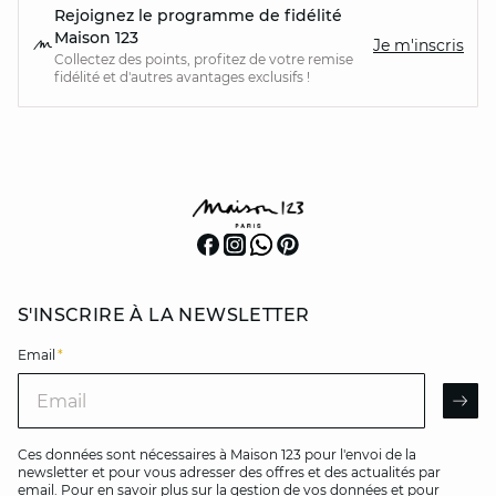
Rejoignez le programme de fidélité
Maison 123
Je m'inscris
Collectez des points, profitez de votre remise
fidélité et d'autres avantages exclusifs !
S'INSCRIRE À LA NEWSLETTER
Email
*
Email
AR
Ces données sont nécessaires à Maison 123 pour l'envoi de la
newsletter et pour vous adresser des offres et des actualités par
email. Pour en savoir plus sur la gestion de vos données et pour