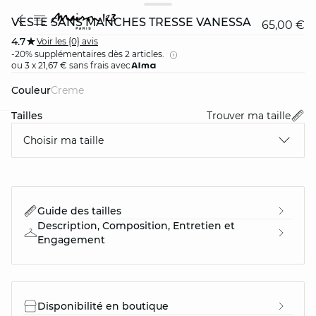
VESTE SANS MANCHES TRESSÉ VANESSA
65,00 €
4.7
Voir les {0} avis
-20% supplémentaires dès 2 articles.
ou 3 x 21,67 € sans frais avec
Couleur
creme
Tailles
Trouver ma taille
card
question
Choisir ma taille
Guide des tailles
Description, Composition, Entretien et
Engagement
Disponibilité en boutique