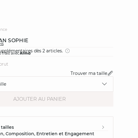
ance
EAN SOPHIE
vis
pplémentaires dès 2 articles.
 frais avec
brut
Trouver ma taille
lle
AJOUTER AU PANIER
tailles
on, Composition, Entretien et Engagement