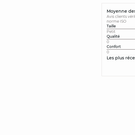
Moyenne des 
Avis clients vér
norme ISO
Taille
Petit
Qualité
0
Confort
0
Les plus réc