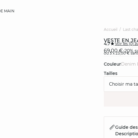
E MAIN
Accueil
Last ch
VESTE EN J
4.7
Voir les {0} a
69,00 €
-20% su
ou 3 x 23,00 € sans
Couleur
denim 
Tailles
Choisir ma tai
Guide des 
Descripti