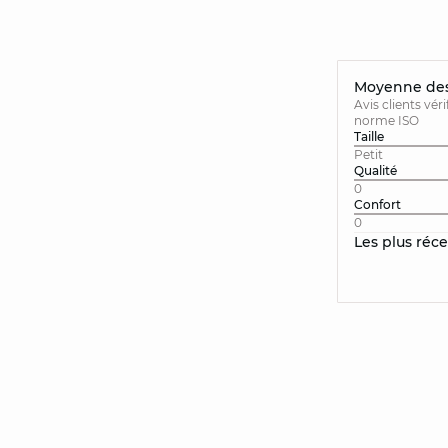
Moyenne des 
Avis clients vér
norme ISO
Taille
Petit
Qualité
0
Confort
0
Les plus réc