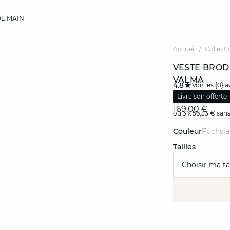
E MAIN
Accueil
Collecti
VESTE BROD
VALMA
4.8
Voir les {0} a
Livraison offerte
169,00 €
ou 3 x 56,33 € sans
Couleur
fuchsia
Tailles
Choisir ma tai