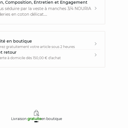
on, Composition, Entretien et Engagement
us séduire par la veste à manches 3/4 NOURIA
eries en coton délicat....
ité en boutique
irez gratuitement votre article sous 2 heures
et retour
ferte à domicile dès 150,00 € d'achat
Livraison
gratuite
en boutique
Retours