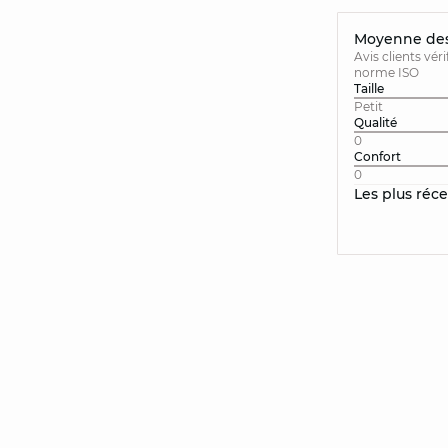
Moyenne des 
Avis clients vér
norme ISO
Taille
Petit
Qualité
0
Confort
0
Les plus réc