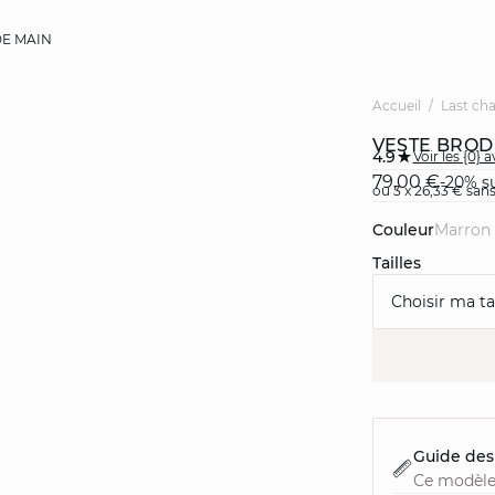
E MAIN
Accueil
Last ch
VESTE BROD
4.9
Voir les {0} a
79,00 €
-20% su
ou 3 x 26,33 € sans
Couleur
marron
Tailles
Choisir ma tai
Guide des 
Ce modèle