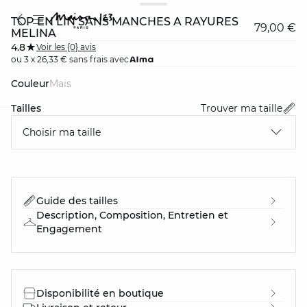
TOP EN LIN SANS MANCHES À RAYURES
79,00 €
MELINA
4.8
Voir les {0} avis
ou 3 x 26,33 € sans frais avec
Couleur
mais
Tailles
Trouver ma taille
Choisir ma taille
card
question
Guide des tailles
Description, Composition, Entretien et
Engagement
Disponibilité en boutique