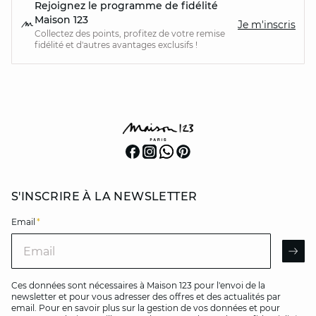
Rejoignez le programme de fidélité
Maison 123
Je m'inscris
Collectez des points, profitez de votre remise
fidélité et d'autres avantages exclusifs !
S'INSCRIRE À LA NEWSLETTER
Email
*
Email
AR
Ces données sont nécessaires à Maison 123 pour l'envoi de la
newsletter et pour vous adresser des offres et des actualités par
email. Pour en savoir plus sur la gestion de vos données et pour