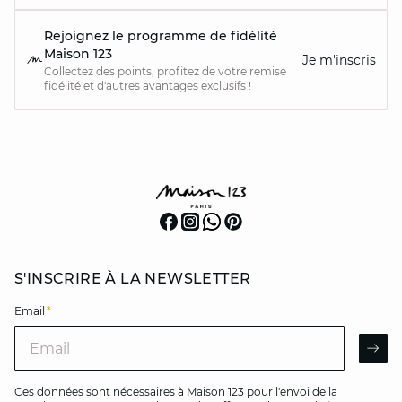
Rejoignez le programme de fidélité
Maison 123
Je m'inscris
Collectez des points, profitez de votre remise
fidélité et d'autres avantages exclusifs !
S'INSCRIRE À LA NEWSLETTER
Email
*
Email
AR
Ces données sont nécessaires à Maison 123 pour l'envoi de la