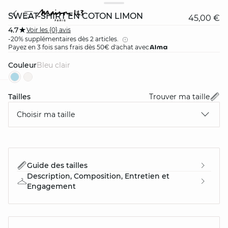
SWEAT-SHIRT EN COTON LIMON
45,00 €
4.7
Voir les {0} avis
-20% supplémentaires dès 2 articles.
Payez en 3 fois sans frais dès 50€ d'achat avec
Couleur
bleu clair
Tailles
Trouver ma taille
card
question
Choisir ma taille
Guide des tailles
Description, Composition, Entretien et
Engagement